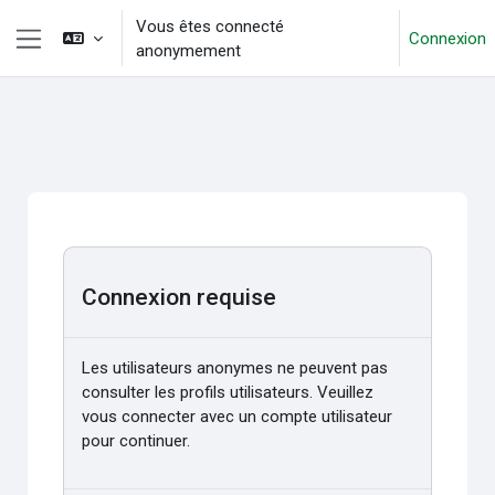
Passer au contenu principal
Vous êtes connecté
Connexion
anonymement
Panneau latéral
Connexion requise
Les utilisateurs anonymes ne peuvent pas
consulter les profils utilisateurs. Veuillez
vous connecter avec un compte utilisateur
pour continuer.