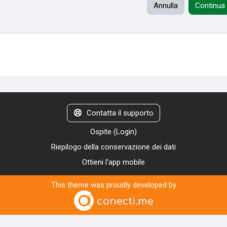
Annulla
Continua
Contatta il supporto
Ospite (
Login
)
Riepilogo della conservazione dei dati
Ottieni l'app mobile
This theme was proudly developed by