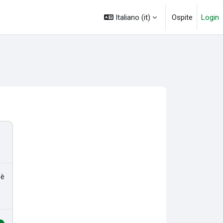
Italiano ‎(it)‎
Ospite
Login
 è