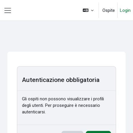
Vai al contenuto principale
Ospite
Login
Pannello laterale
Autenticazione obbligatoria
Gli ospiti non possono visualizzare i profili
degli utenti. Per proseguire è necessario
autenticarsi.