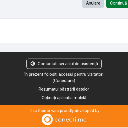
Anulare
Continuă
Contactați serviciul de asistență
În prezent folosiți accesul pentru vizitatori
(
Conectare
)
Rezumatul păstrării datelor
Obțineți aplicația mobilă
This theme was proudly developed by