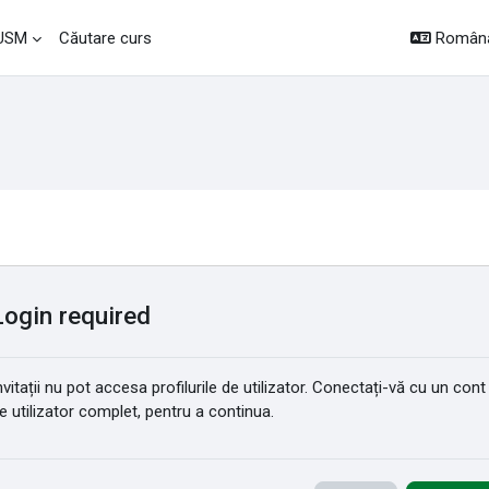
Română 
 USM
Căutare curs
Login required
nvitații nu pot accesa profilurile de utilizator. Conectați-vă cu un cont
e utilizator complet, pentru a continua.