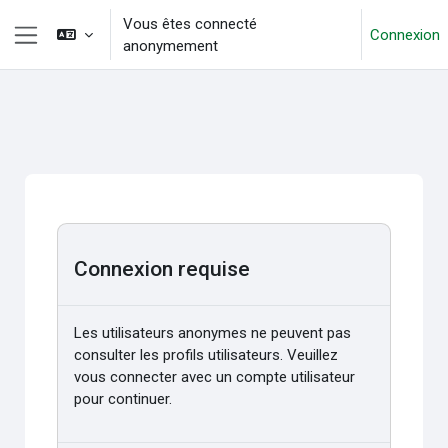
Passer au contenu principal
Vous êtes connecté
Connexion
anonymement
Panneau latéral
Connexion requise
Les utilisateurs anonymes ne peuvent pas
consulter les profils utilisateurs. Veuillez
vous connecter avec un compte utilisateur
pour continuer.