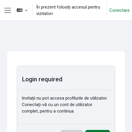
Sari la conţinutul principal
În prezent folosiți accesul pentru
Conectare
vizitatori
Panou lateral
Login required
Invitații nu pot accesa profilurile de utilizator.
Conectați-vă cu un cont de utilizator
complet, pentru a continua.