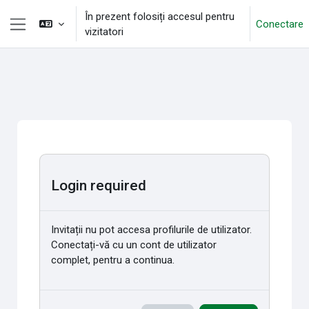
Sari la conţinutul principal
În prezent folosiți accesul pentru
Conectare
vizitatori
Panou lateral
Login required
Invitații nu pot accesa profilurile de utilizator.
Conectați-vă cu un cont de utilizator
complet, pentru a continua.