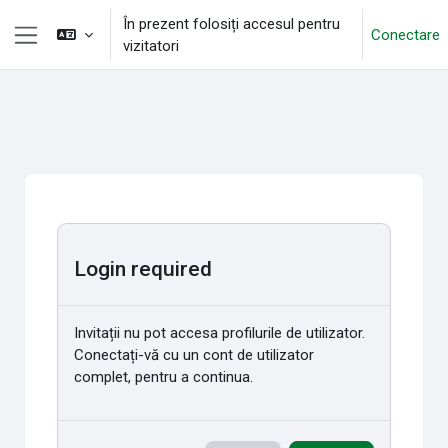
Sari la conţinutul principal
În prezent folosiți accesul pentru
Conectare
vizitatori
Panou lateral
Login required
Invitații nu pot accesa profilurile de utilizator.
Conectați-vă cu un cont de utilizator
complet, pentru a continua.