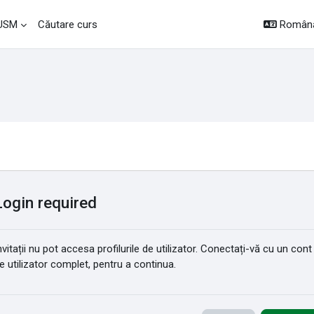
Română 
 USM
Căutare curs
Login required
nvitații nu pot accesa profilurile de utilizator. Conectați-vă cu un cont
e utilizator complet, pentru a continua.