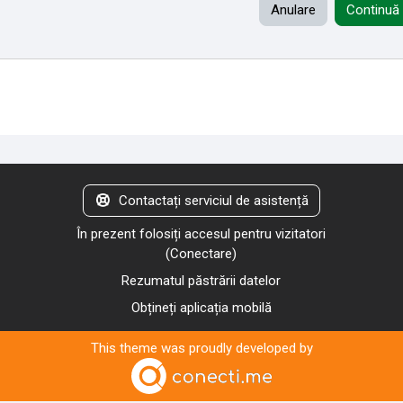
Anulare
Continuă
Contactați serviciul de asistență
În prezent folosiți accesul pentru vizitatori
(
Conectare
)
Rezumatul păstrării datelor
Obțineți aplicația mobilă
This theme was proudly developed by