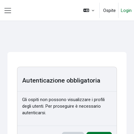
Vai al contenuto principale
Ospite
Login
Pannello laterale
Autenticazione obbligatoria
Gli ospiti non possono visualizzare i profili
degli utenti. Per proseguire è necessario
autenticarsi.