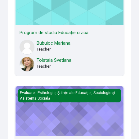
Program de studiu Educație civică
Bubuioc Mariana
Teacher
Tolstaia Svetlana
Teacher
Program de studiu Pedagogie în învăţământul primar şi lim
Evaluare - Psihologie, Ştiinţe ale Educaţiei, Sociologie și
Asistență Socială