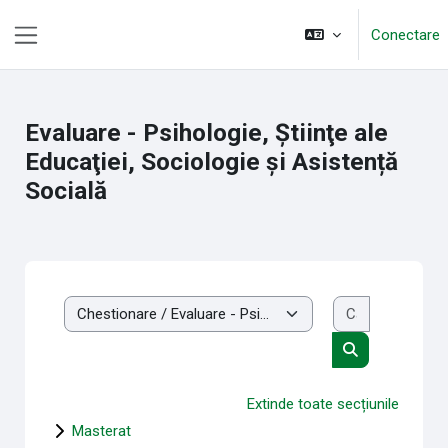
Sari la conţinutul principal
Conectare
Panou lateral
Evaluare - Psihologie, Ştiinţe ale
Educaţiei, Sociologie și Asistență
Socială
Caută cursu
Categorii curs
Caută cursuri
Extinde toate secțiunile
Masterat