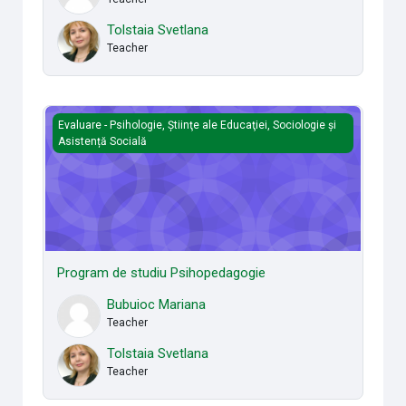
Tolstaia Svetlana
Teacher
Program de studiu Psihopedagogie
Evaluare - Psihologie, Ştiinţe ale Educaţiei, Sociologie și
Asistență Socială
Program de studiu Psihopedagogie
Bubuioc Mariana
Teacher
Tolstaia Svetlana
Teacher