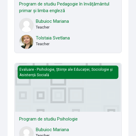
Program de studiu Pedagogie în învăţământul
primar şi limba engleză
Bubuioc Mariana
Teacher
Tolstaia Svetlana
Teacher
Program de studiu Psihologie
Evaluare - Psihologie, Ştiinţe ale Educaţiei, Sociologie și
Asistență Socială
Program de studiu Psihologie
Bubuioc Mariana
Teacher