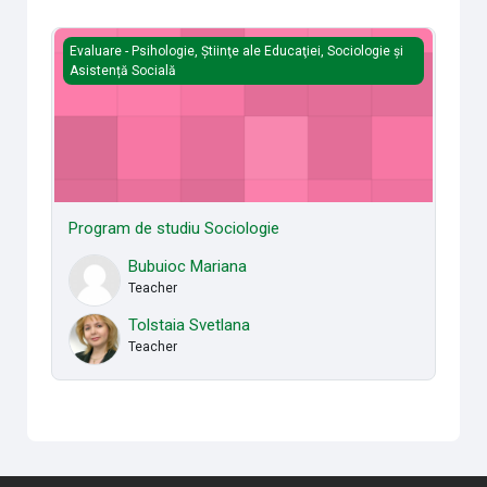
Program de studiu Sociologie
Evaluare - Psihologie, Ştiinţe ale Educaţiei, Sociologie și
Asistență Socială
Program de studiu Sociologie
Bubuioc Mariana
Teacher
Tolstaia Svetlana
Teacher