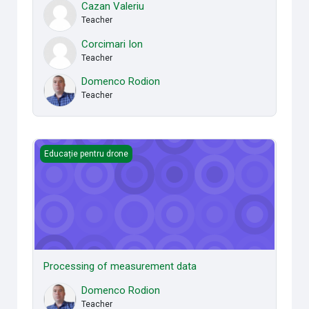
Cazan Valeriu
Teacher
Corcimari Ion
Teacher
Domenco Rodion
Teacher
Processing of measurement data
Educație pentru drone
Processing of measurement data
Domenco Rodion
Teacher