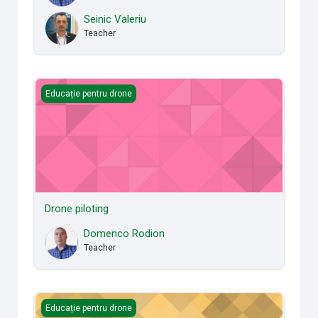
Seinic Valeriu
Teacher
Drone piloting
Educație pentru drone
Drone piloting
Domenco Rodion
Teacher
Drones equipment for measurement and monitoring
Educație pentru drone