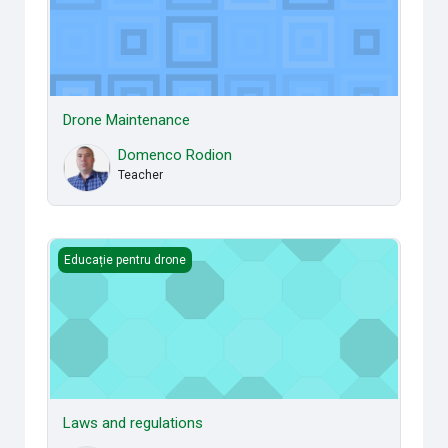
Drone Maintenance
Domenco Rodion
Teacher
Laws and regulations
Educație pentru drone
Laws and regulations