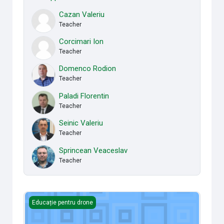
Cazan Valeriu
Teacher
Corcimari Ion
Teacher
Domenco Rodion
Teacher
Paladi Florentin
Teacher
Seinic Valeriu
Teacher
Sprincean Veaceslav
Teacher
Drone Maintenance
Educație pentru drone