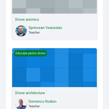
Drone avionics
Sprincean Veaceslav
Teacher
Drone architecture
Educație pentru drone
Drone architecture
Domenco Rodion
Teacher