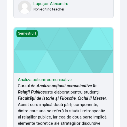
Lupușor Alexandru
Non-editing teacher
Analiza actiunii comunicative
Semestrul I
Analiza actiunii comunicative
Cursul de
Analiza acțiunii comunicative în
Relații Publice
este elaborat pentru studenţii
Facultăţii de Istorie şi Filosofie, Ciclul II Master.
Acest curs implică două părţi componente,
dintre care una se referă la studiul retrospectiv
al relațiilor publice, iar cea de doua parte implică
elemente teoretice ale strategiilor discursive