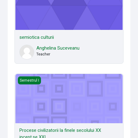
semiotica culturii
Anghelina Suceveanu
Teacher
Procese civilizatorii la finele secolului XX incept.se XXI
Semestrul I
Procese civilizatorii la finele secolului XX
incept.se XXI