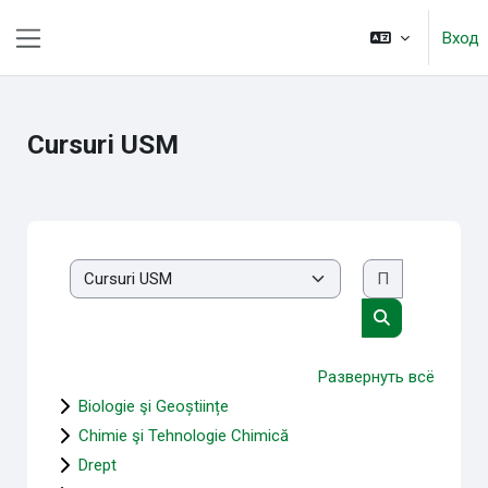
Перейти к основному содержанию
Вход
Боковая панель
Cursuri USM
Поиск курс
Категории курсов
Поиск курса
Развернуть всё
Biologie şi Geoștiințe
Chimie şi Tehnologie Chimică
Drept