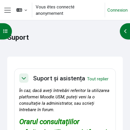
Passer au contenu principal
Vous êtes connecté
Connexion
anonymement
Panneau latéral
Ouvrir l’index du cours
Ouv
Suport
Résumé de section
Suport și asistența
Tout replier
Replier
În caz, dacă aveți întrebări referitor la utilizarea
platformei Moodle.USM, puteți veni la o
consultație la administrator, sau scrieți
întrebare în forum.
Orarul consultațiilor