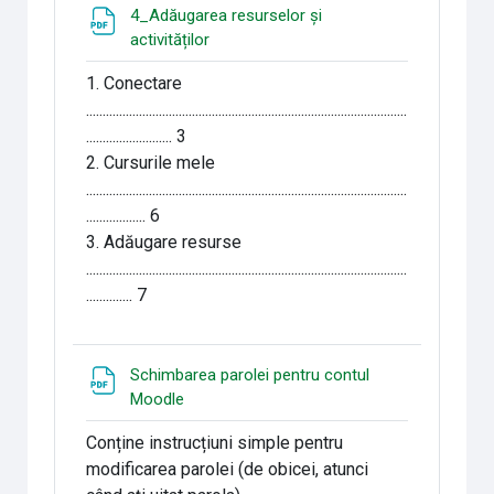
4_Adăugarea resurselor și
Fichier
activităților
1. Conectare
.................................................................................................
.......................... 3
2. Cursurile mele
.................................................................................................
.................. 6
3. Adăugare resurse
.................................................................................................
.............. 7
Schimbarea parolei pentru contul
Fichier
Moodle
Conține instrucțiuni simple pentru
modificarea parolei (de obicei, atunci