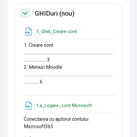
GHIDuri (nou)
Replier
Fichier
1_Ghid_Creare cont
1. Creare cont
.................................................................................................
........................ 3
2. Meniuri Moodle
.................................................................................................
................ 6
Fichier
1.a_Logare_cont Microsoft
Conectarea cu ajutorul contului
Microsoft365