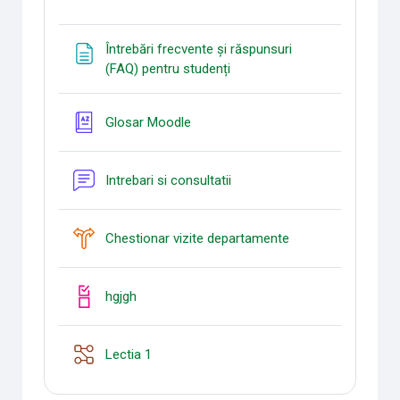
Întrebări frecvente și răspunsuri
Page
(FAQ) pentru studenți
Glossaire
Glosar Moodle
Forum
Intrebari si consultatii
Sondage
Chestionar vizite departamente
Liste des tâches
hgjgh
Leçon
Lectia 1