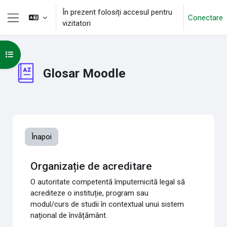
Sari la conţinutul principal
În prezent folosiți accesul pentru
Conectare
vizitatori
Panou lateral
Deschide Indexul cursului
Glosar Moodle
Înapoi
Organizație de acreditare
O autoritate competentă împuternicită legal să
acrediteze o instituție, program sau
modul/curs de studii în contextual unui sistem
național de învățământ.