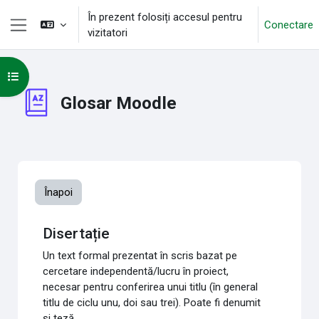
Sari la conţinutul principal
În prezent folosiți accesul pentru
Conectare
vizitatori
Panou lateral
Deschide Indexul cursului
Glosar Moodle
Înapoi
Disertație
Un text formal prezentat în scris bazat pe
cercetare independentă/lucru în proiect,
necesar pentru conferirea unui titlu (în general
titlu de ciclu unu, doi sau trei). Poate fi denumit
și teză.