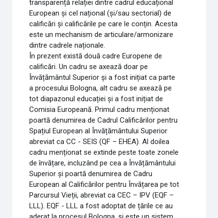
transparență relației dintre cadrul educațional
European și cel național (și/sau sectorial) de
calificări și calificările pe care le conțin. Acesta
este un mechanism de articulare/armonizare
dintre cadrele naționale.
În prezent există două cadre Europene de
calificări. Un cadru se axează doar pe
Învățământul Superior și a fost inițiat ca parte
a procesului Bologna, alt cadru se axează pe
tot diapazonul educației și a fost inițiat de
Comisia Europeană. Primul cadru menționat
poartă denumirea de Cadrul Calificărilor pentru
Spațiul European al Învățământului Superior
abreviat ca CC - SEIS (QF – EHEA). Al doilea
cadru menționat se extinde peste toate zonele
de învățare, incluzând pe cea a Învățământului
Superior și poartă denumirea de Cadru
European al Calificărilor pentru Învățarea pe tot
Parcursul Vieții, abreviat ca CEC – IPV (EQF –
LLL). EQF - LLL a fost adoptat de țările ce au
aderat la procesul Bologna, și este un sistem