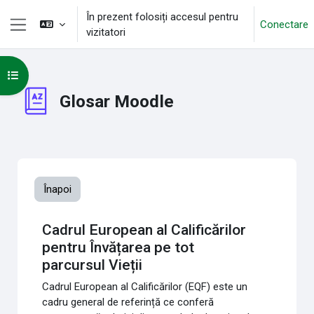
Sari la conţinutul principal
În prezent folosiți accesul pentru
Conectare
vizitatori
Panou lateral
Deschide Indexul cursului
Glosar Moodle
Înapoi
Cadrul European al Calificărilor
pentru Învățarea pe tot
parcursul Vieții
Cadrul European al Calificărilor (EQF) este un
cadru general de referință ce conferă