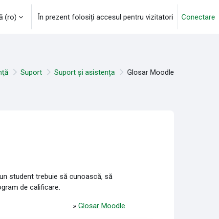
‎(ro)‎
În prezent folosiți accesul pentru vizitatori
Conectare
nţă
Suport
Suport și asistența
Glosar Moodle
e un student trebuie să cunoască, să
ogram de calificare.
»
Glosar Moodle