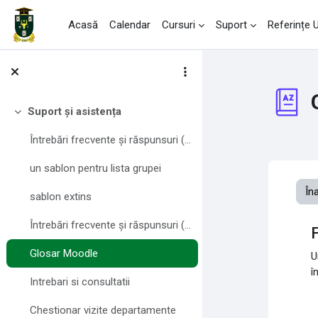
Sari la conţinutul principal
Acasă
Calendar
Cursuri
Suport
Referințe
Suport și asistența
Derulează
Întrebări frecvente și răspunsuri (FAQ) pentru profesori
un sablon pentru lista grupei
În
sablon extins
Întrebări frecvente și răspunsuri (FAQ) pentru studenți
F
Glosar Moodle
U
î
Intrebari si consultatii
Chestionar vizite departamente