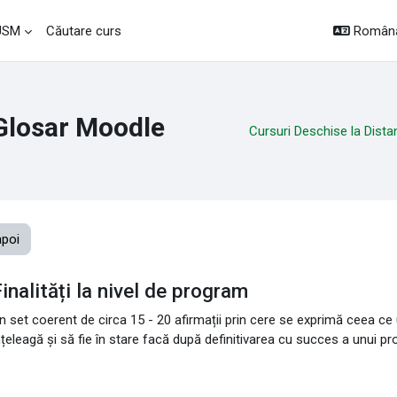
Română 
 USM
Căutare curs
Glosar Moodle
Cursuri Deschise la Dista
apoi
inalități la nivel de program
n set coerent de circa 15 - 20 afirmații prin cere se exprimă ceea c
nțeleagă și să fie în stare facă după definitivarea cu succes a unui pr