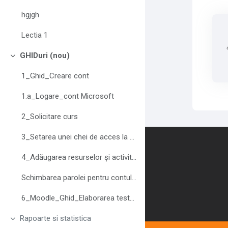
hgjgh
Lectia 1
GHIDuri (nou)
Derulează
1_Ghid_Creare cont
1.a_Logare_cont Microsoft
2_Solicitare curs
3_Setarea unei chei de acces la curs
Contact us
4_Adăugarea resurselor și activităților
Schimbarea parolei pentru contul Moodle
6_Moodle_Ghid_Elaborarea testelor
Rapoarte si statistica
Derulează