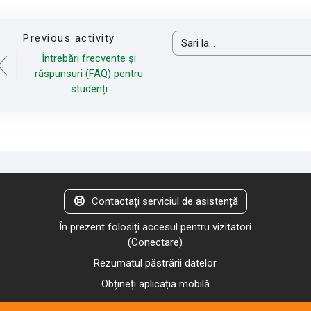
Previous activity
Sari la...
Întrebări frecvente și
răspunsuri (FAQ) pentru
studenți
Contactați serviciul de asistență
În prezent folosiți accesul pentru vizitatori
(
Conectare
)
Rezumatul păstrării datelor
Obțineți aplicația mobilă