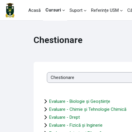
Sari la conţinutul principal
Cursuri
Acasă
Suport
Referințe USM
Că
Chestionare
Categorii curs
Evaluare - Biologie și Geoștiințe
Evaluare - Chimie și Tehnologie Chimică
Evaluare - Drept
Evaluare - Fizică şi Inginerie