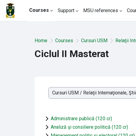
Skip to main content
Courses
Support
MSU references
Cou
Home
Courses
Cursuri USM
Relaţii In
Ciclul II Masterat
Course categories
Administrare publică (120 cr)
Analiză şi consiliere politică (120 cr)
Management politic şi electoral (120 cr)