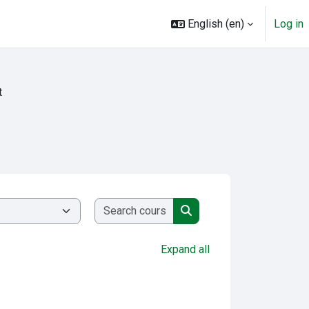
English ‎(en)‎
Log in
t
Search courses
Search courses
Expand all