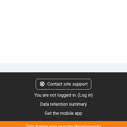
Contact site support
You are not logged in. (
Log in
)
Data retention summary
Get the mobile app
This theme was proudly developed by