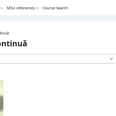
MSU references
Course Search
tinuă
ontinuă