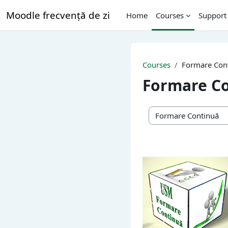
Skip to main content
Moodle frecvență de zi
Home
Courses
Support
Courses
Formare Con
Formare C
Course categories