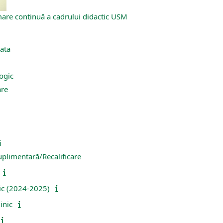
mare continuă a cadrului didactic USM
rata
ogic
are
i
uplimentară/Recalificare
c (2024-2025)
inic