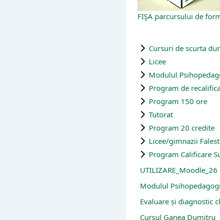
FIŞA parcursului de for
Cursuri de scurta du
Licee
Modulul Psihopedag
Program de recalific
Program 150 ore
Tutorat
Program 20 credite
Licee/gimnazii Falest
Program Calificare S
UTILIZARE_Moodle_26
Modulul Psihopedagogi
Evaluare și diagnostic cl
Cursul Ganea Dumitru