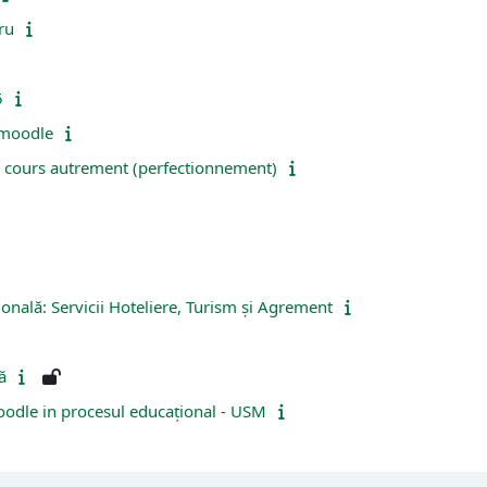
ru
5
 moodle
n cours autrement (perfectionnement)
onală: Servicii Hoteliere, Turism și Agrement
ă
oodle in procesul educațional - USM