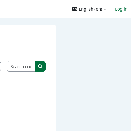
English ‎(en)‎
Log in
Search courses
Search courses